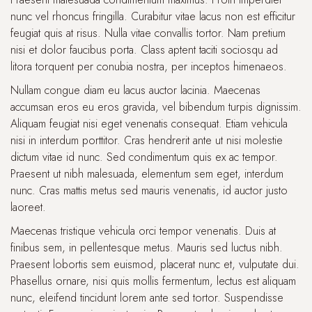
nunc vel rhoncus fringilla. Curabitur vitae lacus non est efficitur
feugiat quis at risus. Nulla vitae convallis tortor. Nam pretium
nisi et dolor faucibus porta. Class aptent taciti sociosqu ad
litora torquent per conubia nostra, per inceptos himenaeos.
Nullam congue diam eu lacus auctor lacinia. Maecenas
accumsan eros eu eros gravida, vel bibendum turpis dignissim.
Aliquam feugiat nisi eget venenatis consequat. Etiam vehicula
nisi in interdum porttitor. Cras hendrerit ante ut nisi molestie
dictum vitae id nunc. Sed condimentum quis ex ac tempor.
Praesent ut nibh malesuada, elementum sem eget, interdum
nunc. Cras mattis metus sed mauris venenatis, id auctor justo
laoreet.
Maecenas tristique vehicula orci tempor venenatis. Duis at
finibus sem, in pellentesque metus. Mauris sed luctus nibh.
Praesent lobortis sem euismod, placerat nunc et, vulputate dui.
Phasellus ornare, nisi quis mollis fermentum, lectus est aliquam
nunc, eleifend tincidunt lorem ante sed tortor. Suspendisse